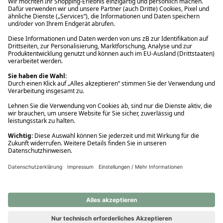
Ups! Da ist etwas schiefgelaufen. Bitte die Seite neu laden oder
nochmals versuchen.
Ups! Da ist etwas schiefgelaufen. Bitte die Seite neu laden oder
nochmals versuchen.
Ups! Da ist etwas schiefgelaufen. Bitte die Seite neu laden oder