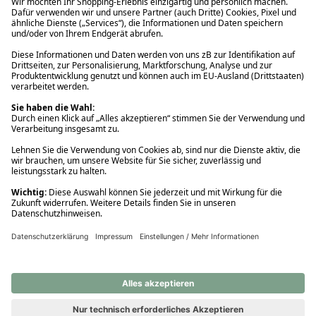
Ups! Da ist etwas schiefgelaufen. Bitte die Seite neu laden oder
nochmals versuchen.
Ups! Da ist etwas schiefgelaufen. Bitte die Seite neu laden oder
nochmals versuchen.
Ups! Da ist etwas schiefgelaufen. Bitte die Seite neu laden oder