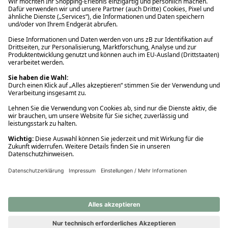
Ups! Da ist etwas schiefgelaufen. Bitte die Seite neu laden oder
nochmals versuchen.
Ups! Da ist etwas schiefgelaufen. Bitte die Seite neu laden oder
nochmals versuchen.
Ups! Da ist etwas schiefgelaufen. Bitte die Seite neu laden oder