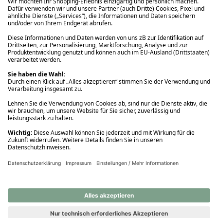
Ups! Da ist etwas schiefgelaufen. Bitte die Seite neu laden oder
nochmals versuchen.
Ups! Da ist etwas schiefgelaufen. Bitte die Seite neu laden oder
nochmals versuchen.
Ups! Da ist etwas schiefgelaufen. Bitte die Seite neu laden oder