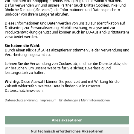
Ups! Da ist etwas schiefgelaufen. Bitte die Seite neu laden oder
nochmals versuchen.
Ups! Da ist etwas schiefgelaufen. Bitte die Seite neu laden oder
nochmals versuchen.
Ups! Da ist etwas schiefgelaufen. Bitte die Seite neu laden oder