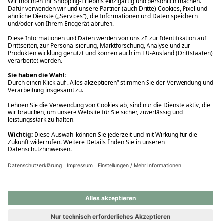
Ups! Da ist etwas schiefgelaufen. Bitte die Seite neu laden oder
nochmals versuchen.
Ups! Da ist etwas schiefgelaufen. Bitte die Seite neu laden oder
nochmals versuchen.
Ups! Da ist etwas schiefgelaufen. Bitte die Seite neu laden oder