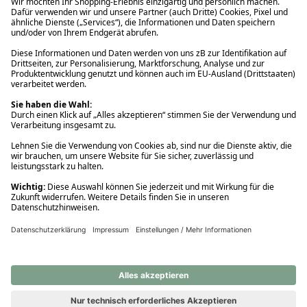
Ups! Da ist etwas schiefgelaufen. Bitte die Seite neu laden oder
nochmals versuchen.
Ups! Da ist etwas schiefgelaufen. Bitte die Seite neu laden oder
nochmals versuchen.
Ups! Da ist etwas schiefgelaufen. Bitte die Seite neu laden oder