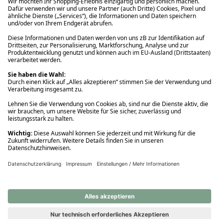
Ups! Da ist etwas schiefgelaufen. Bitte die Seite neu laden oder
nochmals versuchen.
Ups! Da ist etwas schiefgelaufen. Bitte die Seite neu laden oder
nochmals versuchen.
Ups! Da ist etwas schiefgelaufen. Bitte die Seite neu laden oder