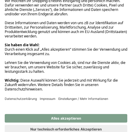
Ups! Da ist etwas schiefgelaufen. Bitte die Seite neu laden oder
nochmals versuchen.
Ups! Da ist etwas schiefgelaufen. Bitte die Seite neu laden oder
nochmals versuchen.
Ups! Da ist etwas schiefgelaufen. Bitte die Seite neu laden oder