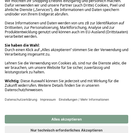
Ups! Da ist etwas schiefgelaufen. Bitte die Seite neu laden oder
nochmals versuchen.
Ups! Da ist etwas schiefgelaufen. Bitte die Seite neu laden oder
nochmals versuchen.
Ups! Da ist etwas schiefgelaufen. Bitte die Seite neu laden oder