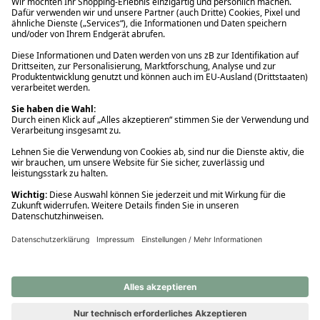
Ups! Da ist etwas schiefgelaufen. Bitte die Seite neu laden oder
nochmals versuchen.
Ups! Da ist etwas schiefgelaufen. Bitte die Seite neu laden oder
nochmals versuchen.
Ups! Da ist etwas schiefgelaufen. Bitte die Seite neu laden oder