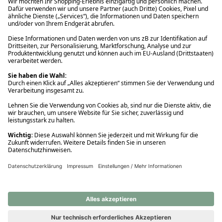
Ups! Da ist etwas schiefgelaufen. Bitte die Seite neu laden oder
nochmals versuchen.
Ups! Da ist etwas schiefgelaufen. Bitte die Seite neu laden oder
nochmals versuchen.
Ups! Da ist etwas schiefgelaufen. Bitte die Seite neu laden oder