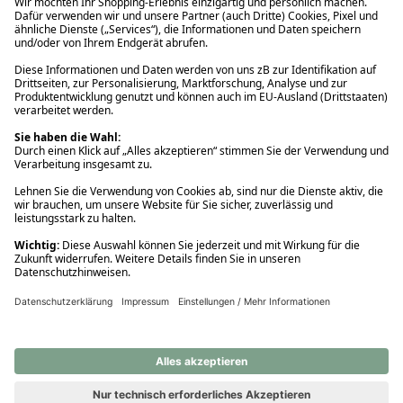
Ups! Da ist etwas schiefgelaufen. Bitte die Seite neu laden oder
nochmals versuchen.
Ups! Da ist etwas schiefgelaufen. Bitte die Seite neu laden oder
nochmals versuchen.
Ups! Da ist etwas schiefgelaufen. Bitte die Seite neu laden oder