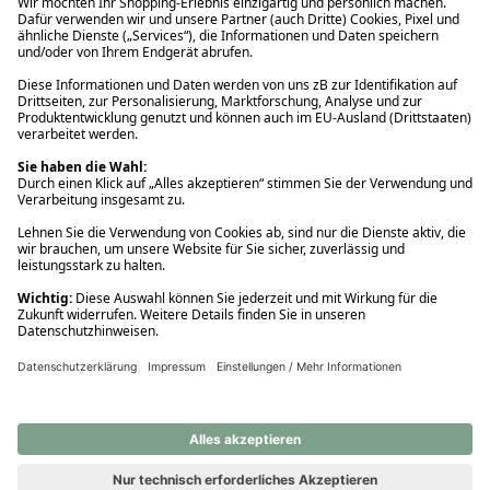
Ups! Da ist etwas schiefgelaufen. Bitte die Seite neu laden oder
nochmals versuchen.
Ups! Da ist etwas schiefgelaufen. Bitte die Seite neu laden oder
nochmals versuchen.
Ups! Da ist etwas schiefgelaufen. Bitte die Seite neu laden oder