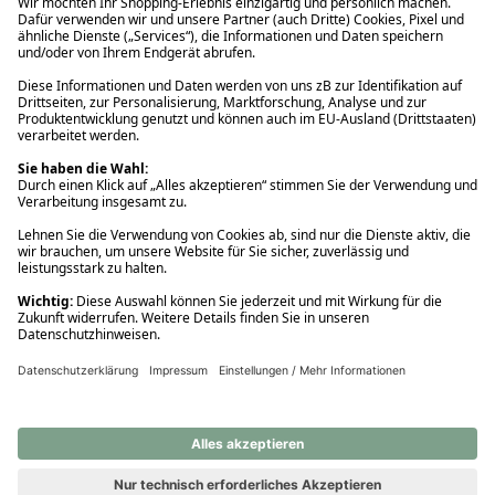
Ups! Da ist etwas schiefgelaufen. Bitte die Seite neu laden oder
nochmals versuchen.
Ups! Da ist etwas schiefgelaufen. Bitte die Seite neu laden oder
nochmals versuchen.
Ups! Da ist etwas schiefgelaufen. Bitte die Seite neu laden oder