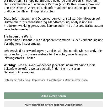
Ups! Da ist etwas schiefgelaufen. Bitte die Seite neu laden oder
nochmals versuchen.
Ups! Da ist etwas schiefgelaufen. Bitte die Seite neu laden oder
nochmals versuchen.
Ups! Da ist etwas schiefgelaufen. Bitte die Seite neu laden oder