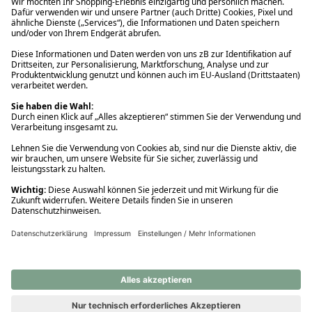
Ups! Da ist etwas schiefgelaufen. Bitte die Seite neu laden oder
nochmals versuchen.
Ups! Da ist etwas schiefgelaufen. Bitte die Seite neu laden oder
nochmals versuchen.
Ups! Da ist etwas schiefgelaufen. Bitte die Seite neu laden oder