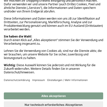
Ups! Da ist etwas schiefgelaufen. Bitte die Seite neu laden oder
nochmals versuchen.
Ups! Da ist etwas schiefgelaufen. Bitte die Seite neu laden oder
nochmals versuchen.
Ups! Da ist etwas schiefgelaufen. Bitte die Seite neu laden oder