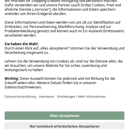
Ups! Da ist etwas schiefgelaufen. Bitte die Seite neu laden oder
nochmals versuchen.
Ups! Da ist etwas schiefgelaufen. Bitte die Seite neu laden oder
nochmals versuchen.
Ups! Da ist etwas schiefgelaufen. Bitte die Seite neu laden oder