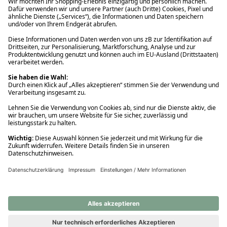
Ups! Da ist etwas schiefgelaufen. Bitte die Seite neu laden oder
nochmals versuchen.
Ups! Da ist etwas schiefgelaufen. Bitte die Seite neu laden oder
nochmals versuchen.
Ups! Da ist etwas schiefgelaufen. Bitte die Seite neu laden oder