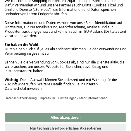
Ups! Da ist etwas schiefgelaufen. Bitte die Seite neu laden oder
nochmals versuchen.
Ups! Da ist etwas schiefgelaufen. Bitte die Seite neu laden oder
nochmals versuchen.
Ups! Da ist etwas schiefgelaufen. Bitte die Seite neu laden oder