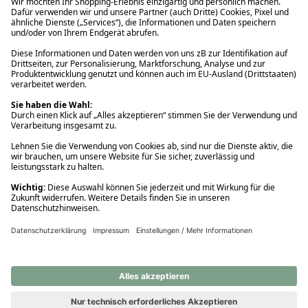
Ups! Da ist etwas schiefgelaufen. Bitte die Seite neu laden oder
nochmals versuchen.
Ups! Da ist etwas schiefgelaufen. Bitte die Seite neu laden oder
nochmals versuchen.
Ups! Da ist etwas schiefgelaufen. Bitte die Seite neu laden oder