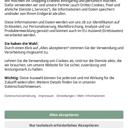
Ups! Da ist etwas schiefgelaufen. Bitte die Seite neu laden oder
nochmals versuchen.
Ups! Da ist etwas schiefgelaufen. Bitte die Seite neu laden oder
nochmals versuchen.
Ups! Da ist etwas schiefgelaufen. Bitte die Seite neu laden oder