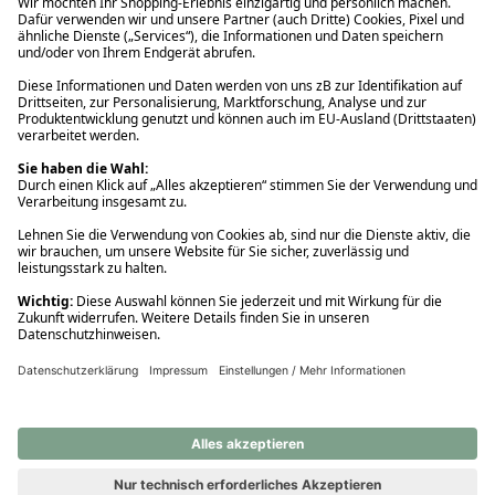
Ups! Da ist etwas schiefgelaufen. Bitte die Seite neu laden oder
nochmals versuchen.
Ups! Da ist etwas schiefgelaufen. Bitte die Seite neu laden oder
nochmals versuchen.
Ups! Da ist etwas schiefgelaufen. Bitte die Seite neu laden oder