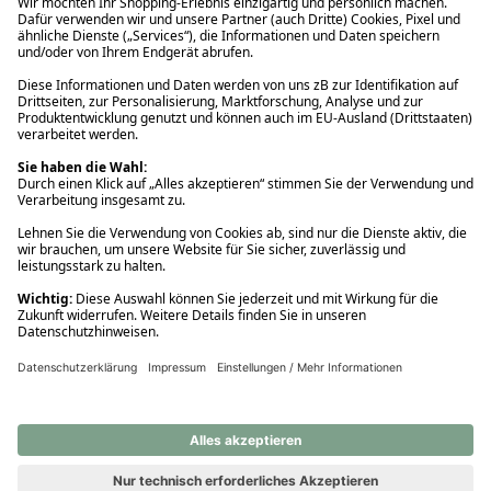
Ups! Da ist etwas schiefgelaufen. Bitte die Seite neu laden oder
nochmals versuchen.
Ups! Da ist etwas schiefgelaufen. Bitte die Seite neu laden oder
nochmals versuchen.
Ups! Da ist etwas schiefgelaufen. Bitte die Seite neu laden oder