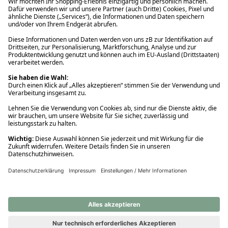
Ups! Da ist etwas schiefgelaufen. Bitte die Seite neu laden oder
nochmals versuchen.
Ups! Da ist etwas schiefgelaufen. Bitte die Seite neu laden oder
nochmals versuchen.
Ups! Da ist etwas schiefgelaufen. Bitte die Seite neu laden oder