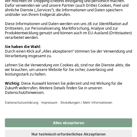
Ups! Da ist etwas schiefgelaufen. Bitte die Seite neu laden oder
nochmals versuchen.
Ups! Da ist etwas schiefgelaufen. Bitte die Seite neu laden oder
nochmals versuchen.
Ups! Da ist etwas schiefgelaufen. Bitte die Seite neu laden oder