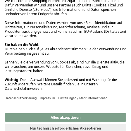
Ups! Da ist etwas schiefgelaufen. Bitte die Seite neu laden oder
nochmals versuchen.
Ups! Da ist etwas schiefgelaufen. Bitte die Seite neu laden oder
nochmals versuchen.
Ups! Da ist etwas schiefgelaufen. Bitte die Seite neu laden oder