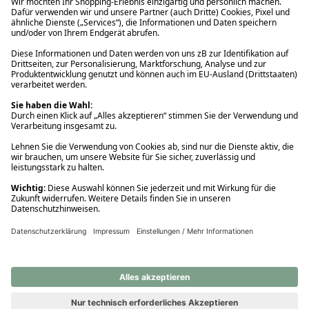
Ups! Da ist etwas schiefgelaufen. Bitte die Seite neu laden oder
nochmals versuchen.
Ups! Da ist etwas schiefgelaufen. Bitte die Seite neu laden oder
nochmals versuchen.
Ups! Da ist etwas schiefgelaufen. Bitte die Seite neu laden oder