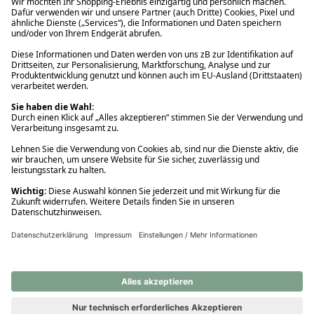
Ups! Da ist etwas schiefgelaufen. Bitte die Seite neu laden oder
nochmals versuchen.
Ups! Da ist etwas schiefgelaufen. Bitte die Seite neu laden oder
nochmals versuchen.
Ups! Da ist etwas schiefgelaufen. Bitte die Seite neu laden oder