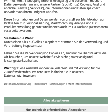
Ups! Da ist etwas schiefgelaufen. Bitte die Seite neu laden oder
nochmals versuchen.
Ups! Da ist etwas schiefgelaufen. Bitte die Seite neu laden oder
nochmals versuchen.
Ups! Da ist etwas schiefgelaufen. Bitte die Seite neu laden oder