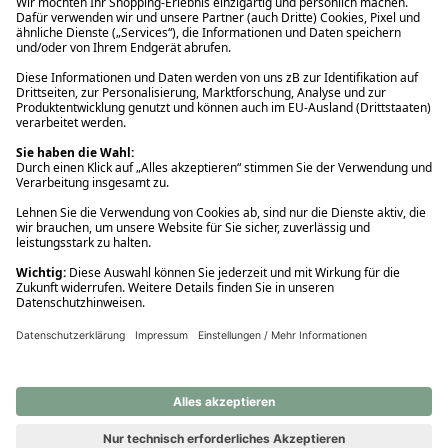
Ups! Da ist etwas schiefgelaufen. Bitte die Seite neu laden oder
nochmals versuchen.
Ups! Da ist etwas schiefgelaufen. Bitte die Seite neu laden oder
nochmals versuchen.
Ups! Da ist etwas schiefgelaufen. Bitte die Seite neu laden oder