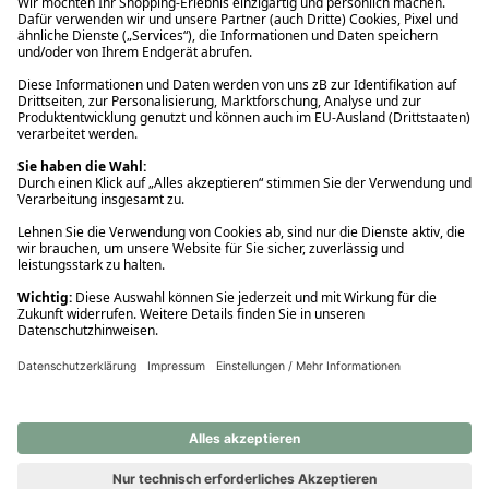
Ups! Da ist etwas schiefgelaufen. Bitte die Seite neu laden oder
nochmals versuchen.
Ups! Da ist etwas schiefgelaufen. Bitte die Seite neu laden oder
nochmals versuchen.
Ups! Da ist etwas schiefgelaufen. Bitte die Seite neu laden oder