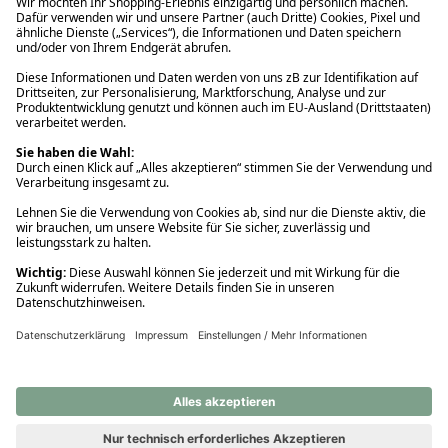
Ups! Da ist etwas schiefgelaufen. Bitte die Seite neu laden oder
nochmals versuchen.
Ups! Da ist etwas schiefgelaufen. Bitte die Seite neu laden oder
nochmals versuchen.
Ups! Da ist etwas schiefgelaufen. Bitte die Seite neu laden oder