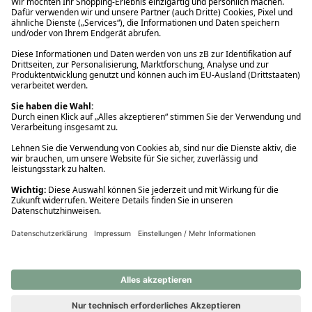
Ups! Da ist etwas schiefgelaufen. Bitte die Seite neu laden oder
nochmals versuchen.
Ups! Da ist etwas schiefgelaufen. Bitte die Seite neu laden oder
nochmals versuchen.
Ups! Da ist etwas schiefgelaufen. Bitte die Seite neu laden oder