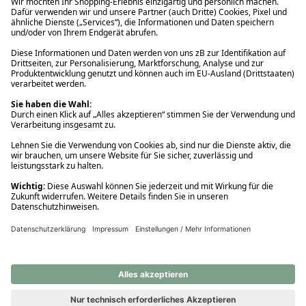
Ups! Da ist etwas schiefgelaufen. Bitte die Seite neu laden oder
nochmals versuchen.
Ups! Da ist etwas schiefgelaufen. Bitte die Seite neu laden oder
nochmals versuchen.
Ups! Da ist etwas schiefgelaufen. Bitte die Seite neu laden oder