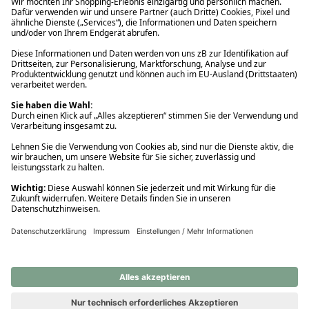
Ups! Da ist etwas schiefgelaufen. Bitte die Seite neu laden oder
nochmals versuchen.
Ups! Da ist etwas schiefgelaufen. Bitte die Seite neu laden oder
nochmals versuchen.
Ups! Da ist etwas schiefgelaufen. Bitte die Seite neu laden oder