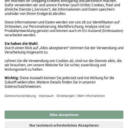
Ups! Da ist etwas schiefgelaufen. Bitte die Seite neu laden oder
nochmals versuchen.
Ups! Da ist etwas schiefgelaufen. Bitte die Seite neu laden oder
nochmals versuchen.
Ups! Da ist etwas schiefgelaufen. Bitte die Seite neu laden oder