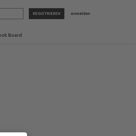
REGISTRIEREN
Anmelden
ook Board