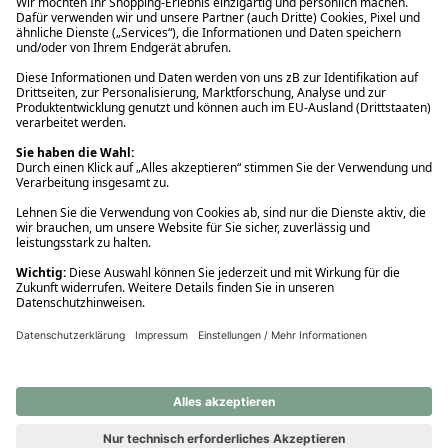
Ups! Da ist etwas schiefgelaufen. Bitte die Seite neu laden oder
nochmals versuchen.
Ups! Da ist etwas schiefgelaufen. Bitte die Seite neu laden oder
nochmals versuchen.
Ups! Da ist etwas schiefgelaufen. Bitte die Seite neu laden oder