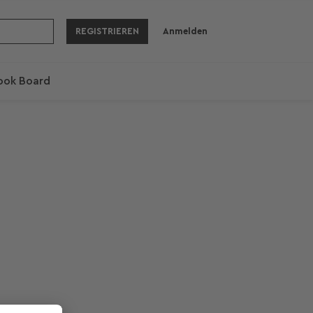
REGISTRIEREN
Anmelden
ook Board