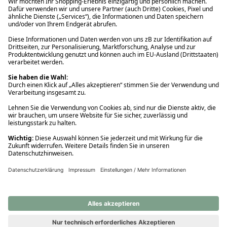
Ups! Da ist etwas schiefgelaufen. Bitte die Seite neu laden oder
nochmals versuchen.
Ups! Da ist etwas schiefgelaufen. Bitte die Seite neu laden oder
nochmals versuchen.
Ups! Da ist etwas schiefgelaufen. Bitte die Seite neu laden oder