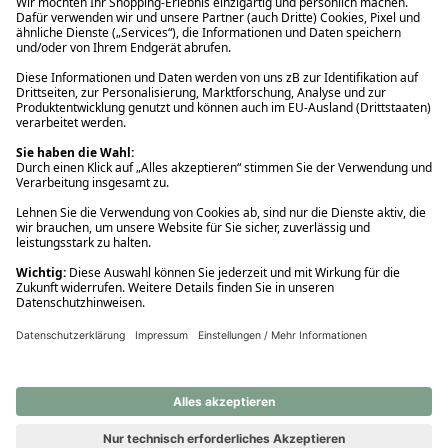
Ups! Da ist etwas schiefgelaufen. Bitte die Seite neu laden oder
nochmals versuchen.
Ups! Da ist etwas schiefgelaufen. Bitte die Seite neu laden oder
nochmals versuchen.
Ups! Da ist etwas schiefgelaufen. Bitte die Seite neu laden oder