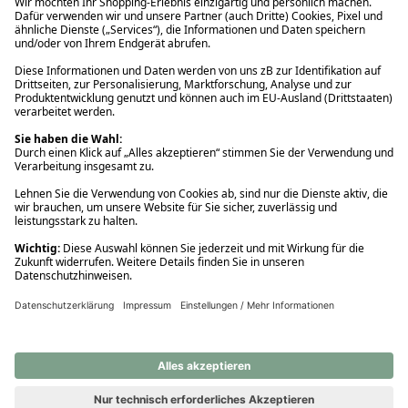
Ups! Da ist etwas schiefgelaufen. Bitte die Seite neu laden oder
nochmals versuchen.
Ups! Da ist etwas schiefgelaufen. Bitte die Seite neu laden oder
nochmals versuchen.
Ups! Da ist etwas schiefgelaufen. Bitte die Seite neu laden oder