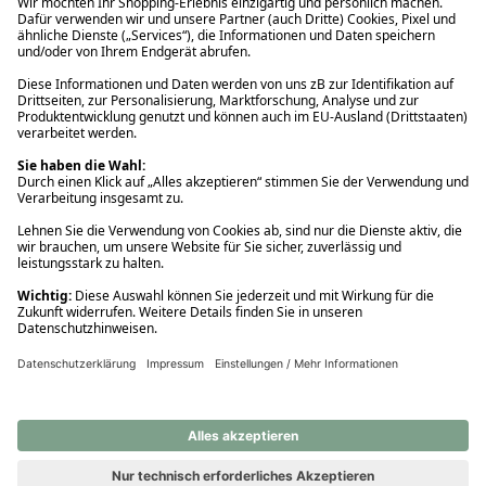
Ups! Da ist etwas schiefgelaufen. Bitte die Seite neu laden oder
nochmals versuchen.
Ups! Da ist etwas schiefgelaufen. Bitte die Seite neu laden oder
nochmals versuchen.
Ups! Da ist etwas schiefgelaufen. Bitte die Seite neu laden oder