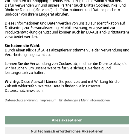
Ups! Da ist etwas schiefgelaufen. Bitte die Seite neu laden oder
nochmals versuchen.
Ups! Da ist etwas schiefgelaufen. Bitte die Seite neu laden oder
nochmals versuchen.
Ups! Da ist etwas schiefgelaufen. Bitte die Seite neu laden oder