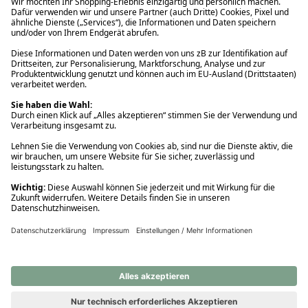
Ups! Da ist etwas schiefgelaufen. Bitte die Seite neu laden oder
nochmals versuchen.
Ups! Da ist etwas schiefgelaufen. Bitte die Seite neu laden oder
nochmals versuchen.
Ups! Da ist etwas schiefgelaufen. Bitte die Seite neu laden oder