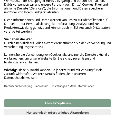
Ups! Da ist etwas schiefgelaufen. Bitte die Seite neu laden oder
nochmals versuchen.
Ups! Da ist etwas schiefgelaufen. Bitte die Seite neu laden oder
nochmals versuchen.
Ups! Da ist etwas schiefgelaufen. Bitte die Seite neu laden oder