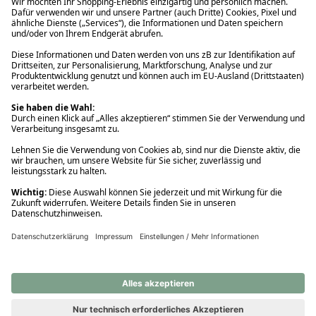
Ups! Da ist etwas schiefgelaufen. Bitte die Seite neu laden oder
nochmals versuchen.
Ups! Da ist etwas schiefgelaufen. Bitte die Seite neu laden oder
nochmals versuchen.
Ups! Da ist etwas schiefgelaufen. Bitte die Seite neu laden oder