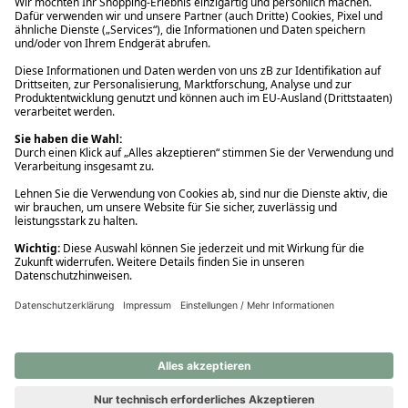
Ups! Da ist etwas schiefgelaufen. Bitte die Seite neu laden oder
nochmals versuchen.
Ups! Da ist etwas schiefgelaufen. Bitte die Seite neu laden oder
nochmals versuchen.
Ups! Da ist etwas schiefgelaufen. Bitte die Seite neu laden oder